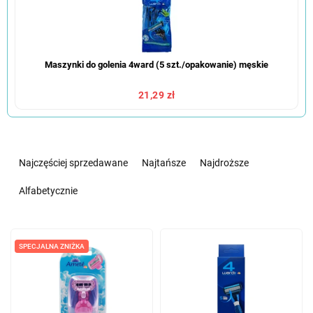
Maszynki do golenia 4ward (5 szt./opakowanie) męskie
21,29 zł
S
o
Najczęściej sprzedawane
Najtańsze
Najdroższe
r
t
Alfabetycznie
o
w
L
a
i
SPECJALNA ZNIŻKA
n
s
i
t
e
a
p
p