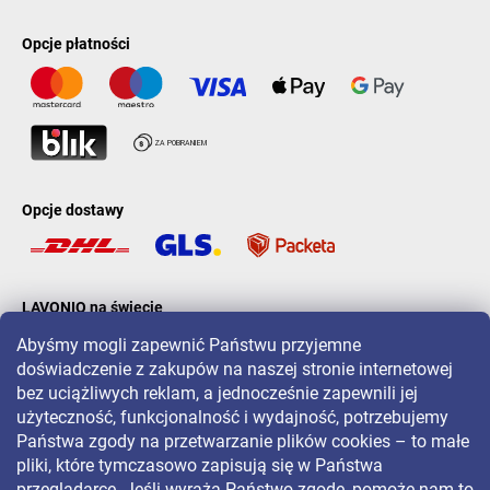
Opcje płatności
Opcje dostawy
LAVONIO na świecie
Abyśmy mogli zapewnić Państwu przyjemne
doświadczenie z zakupów na naszej stronie internetowej
bez uciążliwych reklam, a jednocześnie zapewnili jej
użyteczność, funkcjonalność i wydajność, potrzebujemy
Państwa zgody na przetwarzanie plików cookies – to małe
Aby być na bieżąco z promocjami, konkursami i zniżkami, śledź nas
pliki, które tymczasowo zapisują się w Państwa
na:
przeglądarce. Jeśli wyrażą Państwo zgodę, pomoże nam to