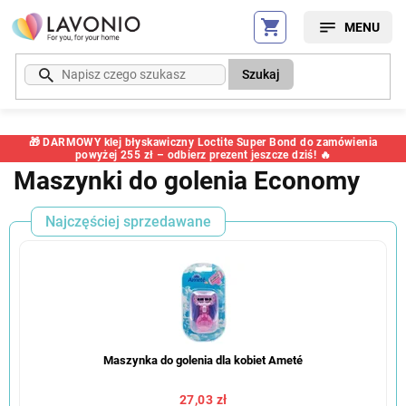
Przejść
do
treści
Szukaj
🎁 DARMOWY klej błyskawiczny Loctite Super Bond do zamówienia
powyżej 255 zł – odbierz prezent jeszcze dziś! 🔥
Maszynki do golenia Economy
Najczęściej sprzedawane
Maszynka do golenia dla kobiet Ameté
27,03 zł