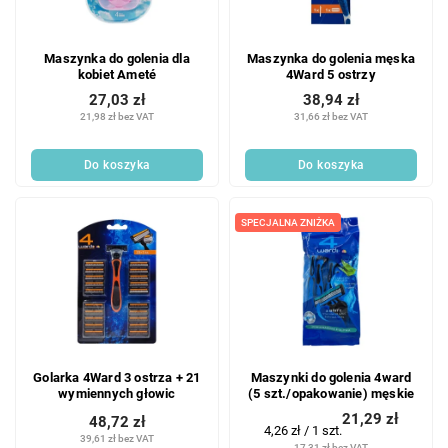
r
r
o
o
d
Maszynka do golenia dla
Maszynka do golenia męska
d
u
kobiet Ameté
4Ward 5 ostrzy
u
k
27,03 zł
38,94 zł
k
t
21,98 zł bez VAT
31,66 zł bez VAT
t
ó
ó
w
Do koszyka
Do koszyka
w
SPECJALNA ZNIŻKA
Golarka 4Ward 3 ostrza + 21
Maszynki do golenia 4ward
wymiennych głowic
(5 szt./opakowanie) męskie
21,29 zł
48,72 zł
Cena
4,26 zł / 1 szt.
39,61 zł bez VAT
jednostkowa:
17,31 zł bez VAT