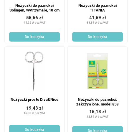
Nożyczki do paznokci
Nożyczki do paznokci
Solingen, wytrzymałe, 10 cm
TITANIA
55,66 zł
41,69 zł
45,25 zł bez VAT
33,89 zł bez VAT
Do koszyka
Do koszyka
Nożyczki proste Diva&Nice
Nożyczki do paznokci,
zakrzywione, model 858
19,43 zł
15,18 zł
15,80 zł bez VAT
12,34 zł bez VAT
Do koszyka
Do koszyka