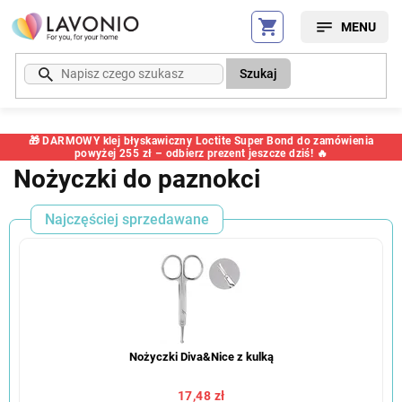
Przejść
do
treści
Szukaj
🎁 DARMOWY klej błyskawiczny Loctite Super Bond do zamówienia
powyżej 255 zł – odbierz prezent jeszcze dziś! 🔥
Nożyczki do paznokci
Najczęściej sprzedawane
Nożyczki Diva&Nice z kulką
17,48 zł