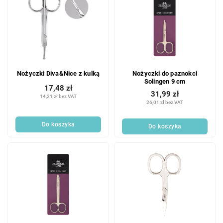
n
s
i
t
e
a
p
p
r
r
o
o
d
Nożyczki Diva&Nice z kulką
Nożyczki do paznokci
d
u
Solingen 9 cm
u
k
17,48 zł
31,99 zł
k
14,21 zł bez VAT
t
26,01 zł bez VAT
t
ó
ó
w
Do koszyka
Do koszyka
w