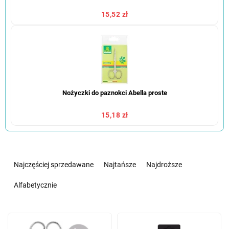
15,52 zł
Nożyczki do paznokci Abella proste
15,18 zł
S
o
Najczęściej sprzedawane
Najtańsze
Najdroższe
r
t
Alfabetycznie
o
w
L
a
i