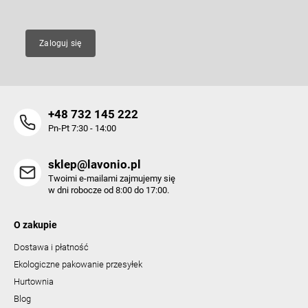
s
t
y
Zaloguj się
+48 732 145 222
Pn-Pt 7:30 - 14:00
sklep@lavonio.pl
Twoimi e-mailami zajmujemy się
w dni robocze od 8:00 do 17:00.
O zakupie
Dostawa i płatność
Ekologiczne pakowanie przesyłek
Hurtownia
Blog