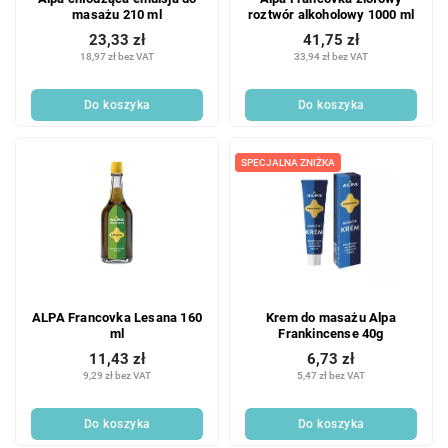
masażu 210 ml
roztwór alkoholowy 1000 ml
23,33 zł
41,75 zł
18,97 zł bez VAT
33,94 zł bez VAT
Do koszyka
Do koszyka
SPECJALNA ZNIŻKA
ALPA Francovka Lesana 160
Krem do masażu Alpa
ml
Frankincense 40g
11,43 zł
6,73 zł
9,29 zł bez VAT
5,47 zł bez VAT
Do koszyka
Do koszyka