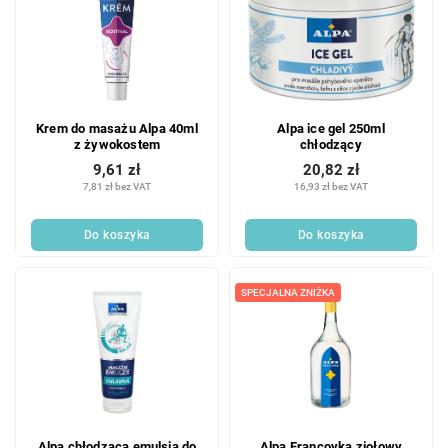
Krem do masażu Alpa 40ml
Alpa ice gel 250ml
z żywokostem
chłodzący
9,61 zł
20,82 zł
7,81 zł bez VAT
16,93 zł bez VAT
Do koszyka
Do koszyka
SPECJALNA ZNIŻKA
Alpa chłodząca emulsja do
Alpa Francovka ziołowy