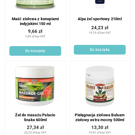
Maść ziołowa z konopiami
Alpa żel sportowy 210ml
indyjskimi 150 ml
24,23 zł
9,66 zł
19,70 zł bez VAT
7,85 zł bez VAT
Do koszyka
Do koszyka
Żel do masażu Palacio
Pielęgnacja ziołowa Balsam
Snake 600ml
ziołowy extra mocny 500ml
27,34 zł
13,30 zł
22,23 zł bez VAT
10,81 zł bez VAT