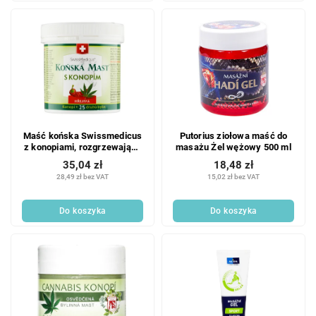
Maść końska Swissmedicus
Putorius ziołowa maść do
z konopiami, rozgrzewająca
masażu Żel wężowy 500 ml
250 ml
35,04 zł
18,48 zł
28,49 zł bez VAT
15,02 zł bez VAT
Do koszyka
Do koszyka