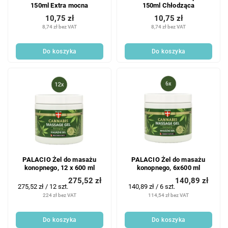
150ml Extra mocna
150ml Chłodząca
10,75 zł
10,75 zł
8,74 zł bez VAT
8,74 zł bez VAT
Do koszyka
Do koszyka
PALACIO Żel do masażu
PALACIO Żel do masażu
konopnego, 12 x 600 ml
konopnego, 6x600 ml
275,52 zł
140,89 zł
Cena
Cena
275,52 zł / 12 szt.
140,89 zł / 6 szt.
jednostkowa:
jednostkowa:
224 zł bez VAT
114,54 zł bez VAT
Do koszyka
Do koszyka