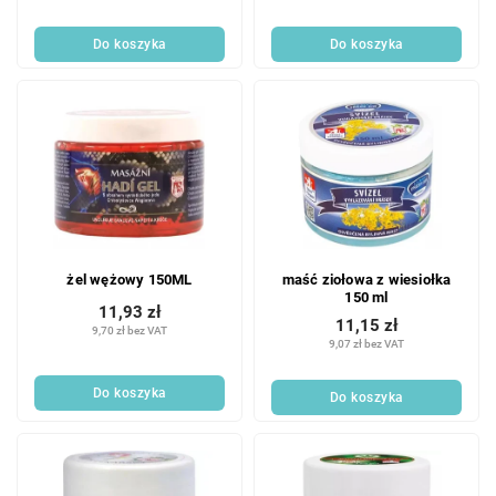
Do koszyka
Do koszyka
żel wężowy 150ML
maść ziołowa z wiesiołka
150 ml
11,93 zł
11,15 zł
9,70 zł bez VAT
9,07 zł bez VAT
Do koszyka
Do koszyka