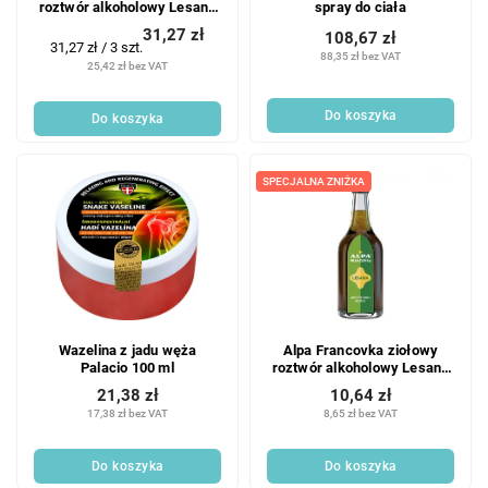
roztwór alkoholowy Lesana
spray do ciała
3x160 ml
31,27 zł
108,67 zł
Cena
31,27 zł / 3 szt.
88,35 zł bez VAT
jednostkowa:
25,42 zł bez VAT
Do koszyka
Do koszyka
SPECJALNA ZNIŻKA
Wazelina z jadu węża
Alpa Francovka ziołowy
Palacio 100 ml
roztwór alkoholowy Lesana
160 ml
21,38 zł
10,64 zł
17,38 zł bez VAT
8,65 zł bez VAT
Do koszyka
Do koszyka