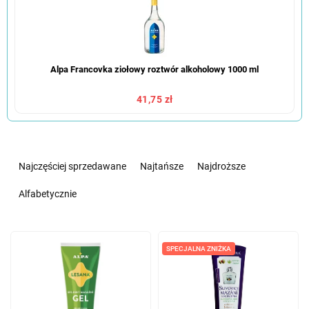
Alpa Francovka ziołowy roztwór alkoholowy 1000 ml
41,75 zł
S
o
Najczęściej sprzedawane
Najtańsze
Najdroższe
r
t
Alfabetycznie
o
w
L
a
i
SPECJALNA ZNIŻKA
n
s
i
t
e
a
p