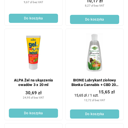
10,17 zł
9,67 zł bez VAT
8,27 zł bez VAT
Do koszyka
Do koszyka
ALPA Żel na ukąszenia
BIONE Lubrykant ziołowy
owadów 3 x 20 ml
Bionka Cannabis + CBD 200
ml
15,65 zł
30,69 zł
Cena
15,65 zł / 1 szt.
24,95 zł bez VAT
jednostkowa:
12,72 zł bez VAT
Do koszyka
Do koszyka