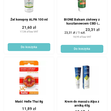
Żel konopny ALPA 100 ml
BIONE Balsam ziołowy z
kasztanowcem CBD i
21,60 zł
kannabidiolem 300 ml
23,31 zł
17,56 zł bez VAT
Cena
23,31 zł / 1 szt.
jednostkowa:
18,95 zł bez VAT
Do koszyka
Do koszyka
Maść Helle Thai 8g
Krem do masażu Alpa z
arniką 40g
11,89 zł