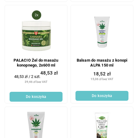
PALACIO Żel do masażu
Balsam do masażu z konopi
konopnego, 2x600 ml
ALPA 150 ml
48,53 zł
18,52 zł
Cena
48,53 zł / 2 szt.
15,06 zł bez VAT
jednostkowa:
39,46 zł bez VAT
Do koszyka
Do koszyka