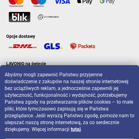
Opcje dostawy
LAVONIO na świecie
Abyśmy mogli zapewnić Państwu przyjemne
doświadczenie z zakupów na naszej stronie internetowej
bez uciążliwych reklam, a jednocześnie zapewnili jej
użyteczność, funkcjonalność i wydajność, potrzebujemy
Państwa zgody na przetwarzanie plików cookies – to małe
Aby być na bieżąco z promocjami, konkursami i zniżkami, śledź nas
pliki, które tymczasowo zapisują się w Państwa
na:
przeglądarce. Jeśli wyrażą Państwo zgodę, pomoże nam to
ulepszać naszą stronę internetową, za co serdecznie
dziękujemy. Więcej informacji
tutaj
.